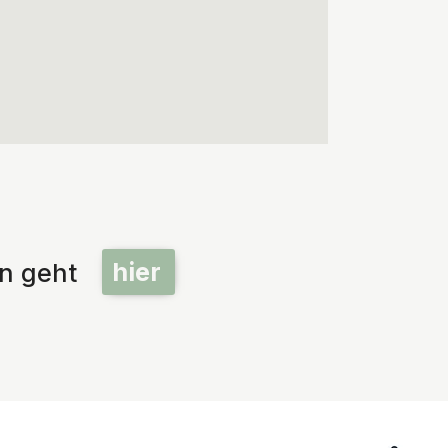
hier
en geht