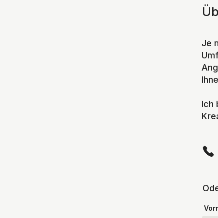
Üb
Je 
Umf
Ang
Ihne
Ich
Krea
Ode
Vor