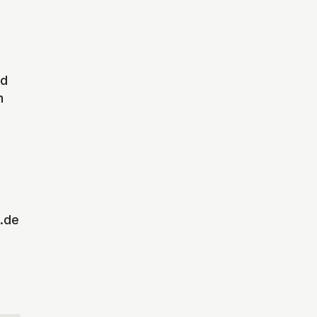
nd
n
.de