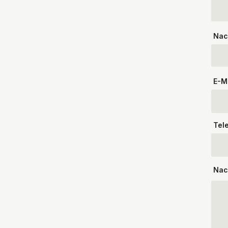
Nac
E-M
Tel
Nac